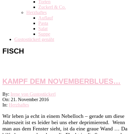
Torten
Zuckerl & Co.
Herzhaftes
Auflauf
Pasta
Salat
Suppe
Gustostückerl genäht
FISCH
KAMPF DEM NOVEMBERBLUES…
2016-
By:
Irene von Gustostückerl
11-
On:
21. November 2016
21
In:
Herzhaftes
Wir leben ja echt in einem Nebelloch – gerade um diese
Jahreszeit ist es leider bei uns eher deprimierend. Wenn
man aus dem Fenster sieht, ist da eine graue Wand … Da