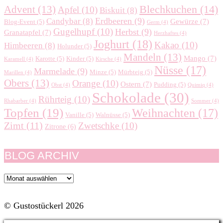
Blechkuchen
(14)
Advent
(13)
Apfel
(10)
Biskuit
(8)
Erdbeeren
(9)
Candybar
(8)
Gewürze
(7)
Blog-Event
(5)
Germ
(4)
Gugelhupf
(10)
Herbst
(9)
Granatapfel
(7)
Herzhaftes
(4)
Joghurt
(18)
Kakao
(10)
Himbeeren
(8)
Holunder
(5)
Mandeln
(13)
Mango
(7)
Karotte
(5)
Kinder
(5)
Karamell
(4)
Kirsche
(4)
Nüsse
(17)
Marmelade
(9)
Minze
(5)
Mürbteig
(5)
Marillen
(4)
Obers
(13)
Orange
(10)
Ostern
(7)
Pudding
(5)
Obst
(4)
Quimiq
(4)
Schokolade
(30)
Rührteig
(10)
Rhabarber
(4)
Sommer
(4)
Topfen
(19)
Weihnachten
(17)
Vanille
(5)
Walnüsse
(5)
Zimt
(11)
Zwetschke
(10)
Zitrone
(6)
BLOG ARCHIV
Blog
Archiv
© Gustostückerl 2026