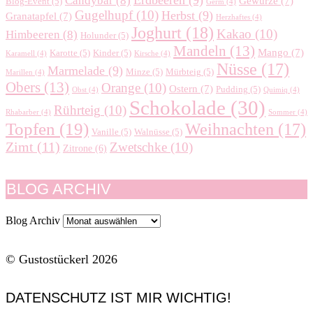
Candybar
(8)
Gewürze
(7)
Blog-Event
(5)
Germ
(4)
Gugelhupf
(10)
Herbst
(9)
Granatapfel
(7)
Herzhaftes
(4)
Joghurt
(18)
Kakao
(10)
Himbeeren
(8)
Holunder
(5)
Mandeln
(13)
Mango
(7)
Karotte
(5)
Kinder
(5)
Karamell
(4)
Kirsche
(4)
Nüsse
(17)
Marmelade
(9)
Minze
(5)
Mürbteig
(5)
Marillen
(4)
Obers
(13)
Orange
(10)
Ostern
(7)
Pudding
(5)
Obst
(4)
Quimiq
(4)
Schokolade
(30)
Rührteig
(10)
Rhabarber
(4)
Sommer
(4)
Topfen
(19)
Weihnachten
(17)
Vanille
(5)
Walnüsse
(5)
Zimt
(11)
Zwetschke
(10)
Zitrone
(6)
BLOG ARCHIV
Blog Archiv
© Gustostückerl 2026
DATENSCHUTZ IST MIR WICHTIG!