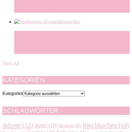
NUSSGUGELHUPF – MIT GENUSS IN
DIE KALTE JAHRESZEIT
FRUCHTIGER HERBST –
BUCHWEIZEN-
ZWETSCHKENKUCHEN
View All
KATEGORIEN
Kategorien
SCHLAGWÖRTER
Blechkuchen
(14)
Advent
(13)
Apfel
(10)
Biskuit
(8)
Erdbeeren
(9)