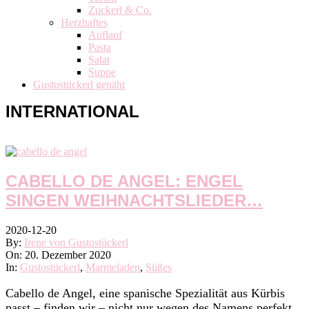
Zuckerl & Co.
Herzhaftes
Auflauf
Pasta
Salat
Suppe
Gustostückerl genäht
INTERNATIONAL
CABELLO DE ANGEL: ENGEL
SINGEN WEIHNACHTSLIEDER…
2020-12-20
By:
Irene von Gustostückerl
On:
20. Dezember 2020
In:
Gustostückerl
,
Marmeladen
,
Süßes
Cabello de Angel, eine spanische Spezialität aus Kürbis
passt – finden wir – nicht nur wegen des Namens perfekt