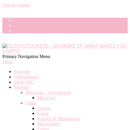
Skip to content
Impressum
Datenschutz
Kontakt
GUSTOSTÜCKERL
Primary Navigation Menu
-
Menu
DO
Startseite
MORE
Willkommen!
OF
Back ABC
WHAT
Rezepte
MAKES
Macarons – Grundrezept
YOU
Macarons
HAPPY!
Süßes
Dessert
Kekse
Kuchen & Mehlspeisen
Marmeladen
Torten