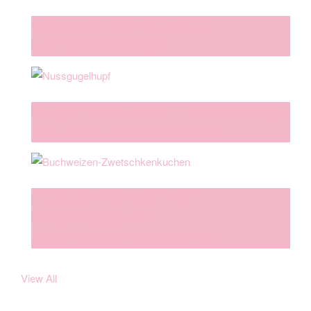
WEIHNACHTSBÄCKEREI:
MARZIPANBÖGEN
NUSSGUGELHUPF – MIT GENUSS
IN DIE KALTE JAHRESZEIT
FRUCHTIGER HERBST –
BUCHWEIZEN-
ZWETSCHKENKUCHEN
View All