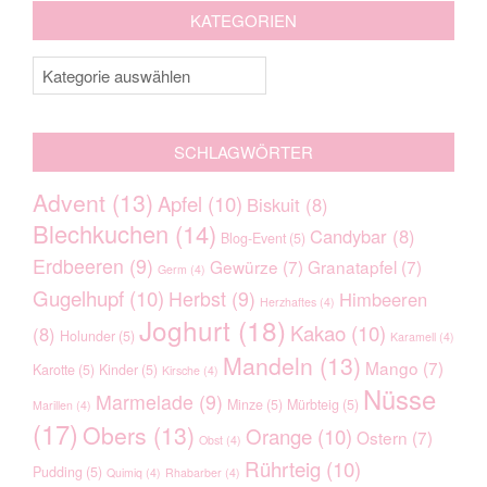
KATEGORIEN
Kategorien
SCHLAGWÖRTER
Advent
(13)
Apfel
(10)
Biskuit
(8)
Blechkuchen
(14)
Candybar
(8)
Blog-Event
(5)
Erdbeeren
(9)
Gewürze
(7)
Granatapfel
(7)
Germ
(4)
Gugelhupf
(10)
Herbst
(9)
Himbeeren
Herzhaftes
(4)
Joghurt
(18)
Kakao
(10)
(8)
Holunder
(5)
Karamell
(4)
Mandeln
(13)
Mango
(7)
Karotte
(5)
Kinder
(5)
Kirsche
(4)
Nüsse
Marmelade
(9)
Minze
(5)
Mürbteig
(5)
Marillen
(4)
(17)
Obers
(13)
Orange
(10)
Ostern
(7)
Obst
(4)
Rührteig
(10)
Pudding
(5)
Quimiq
(4)
Rhabarber
(4)