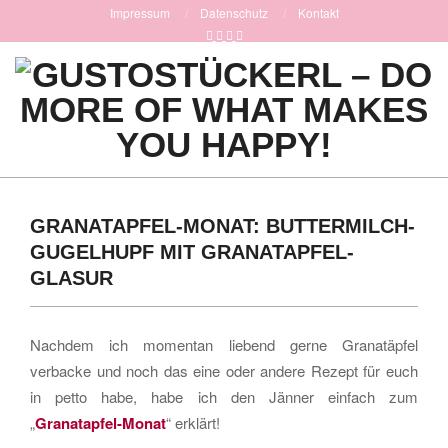
Skip
Impressum
Datenschutz
Kontakt
to
content
GUSTOSTÜCKERL
Primary
-
Navigation
GRANATAPFEL-MONAT: BUTTERMILCH-
DO
Menu
GUGELHUPF MIT GRANATAPFEL-
MORE
GLASUR
OF
WHAT
Nachdem ich momentan liebend gerne Granatäpfel
verbacke und noch das eine oder andere Rezept für euch
MAKES
in petto habe, habe ich den Jänner einfach zum
YOU
„
Granatapfel-Monat
“ erklärt!