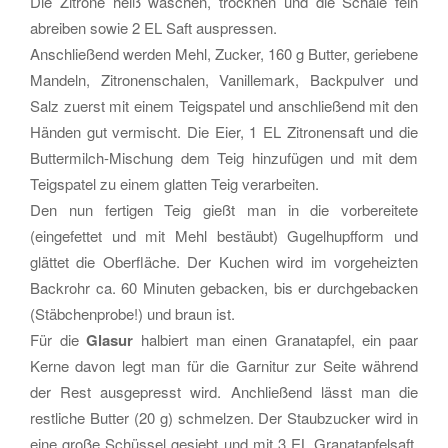
Die
Zitrone heiß waschen, trocknen und die Schale fein
abreiben sowie 2 EL Saft auspressen.
Anschließend werden Mehl, Zucker, 160 g Butter, geriebene
Mandeln, Zitronenschalen, Vanillemark, Backpulver und
Salz zuerst mit einem Teigspatel und anschließend mit den
Händen gut vermischt. Die Eier, 1 EL Zitronensaft und die
Buttermilch-Mischung dem Teig hinzufügen und mit dem
Teigspatel zu einem glatten Teig verarbeiten.
Den nun fertigen Teig gießt man in die vorbereitete
(eingefettet und mit Mehl bestäubt) Gugelhupfform und
glättet die Oberfläche. Der Kuchen wird im vorgeheizten
Backrohr ca. 60 Minuten gebacken, bis er durchgebacken
(Stäbchenprobe!) und braun ist.
Für die
Glasur
halbiert man einen Granatapfel, ein paar
Kerne davon legt man für die Garnitur zur Seite während
der Rest ausgepresst wird. Anchließend lässt man die
restliche Butter (20 g) schmelzen. Der Staubzucker wird in
eine große Schüssel gesiebt und mit 3 EL Granatapfelsaft,