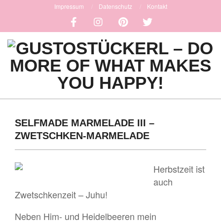
Skip
Impressum
Datenschutz
Kontakt
to
content
GUSTOSTÜCKERL
Primary
-
Navigation
SELFMADE MARMELADE III –
DO
Menu
ZWETSCHKEN-MARMELADE
MORE
OF
Herbstzeit ist
auch
WHAT
Zwetschkenzeit – Juhu!
MAKES
Neben Him- und Heidelbeeren mein
YOU