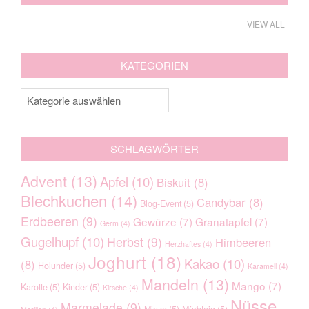
VIEW ALL
KATEGORIEN
Kategorien
SCHLAGWÖRTER
Advent
(13)
Apfel
(10)
Biskuit
(8)
Blechkuchen
(14)
Candybar
(8)
Blog-Event
(5)
CABELLO DE ANGEL: ENGEL
Erdbeeren
(9)
Gewürze
(7)
Granatapfel
(7)
Germ
(4)
SINGEN WEIHNACHTSLIEDER…
Gugelhupf
(10)
Herbst
(9)
Himbeeren
Herzhaftes
(4)
Joghurt
(18)
Kakao
(10)
(8)
Holunder
(5)
Karamell
(4)
Mandeln
(13)
Mango
(7)
Karotte
(5)
Kinder
(5)
Kirsche
(4)
Nüsse
Marmelade
(9)