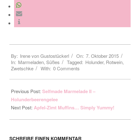
2015-
By:
Irene von Gustostückerl
On:
7. Oktober 2015
10-
In:
Marmeladen
,
Süßes
Tagged:
Holunder
,
Rotwein
,
07
Zwetschke
With:
0 Comments
Previous Post:
Selfmade Marmelade II –
Holunderbeerengelee
Next Post:
Apfel-Zimt Muffins… Simply Yummy!
SCHREIBE EINEN KOMMENTAR