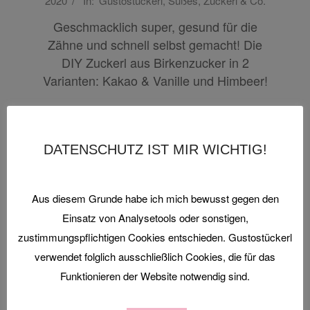
2020
In:
Gustostückerl
,
Süßes
,
Zuckerl & Co.
03-
HAPPY!
22
Geschmacklich super, gesund für die
Zähne und schnell selbst gemacht! Die
DIY Zuckerl aus Birkenzucker in 2
Varianten: Kakao & Vanille und Himbeer!
WEITERLESEN…
DATENSCHUTZ IST MIR WICHTIG!
Search
Aus diesem Grunde habe ich mich bewusst gegen den
Einsatz von Analysetools oder sonstigen,
zustimmungspflichtigen Cookies entschieden. Gustostückerl
LESEEMPFEHLUNGEN
verwendet folglich ausschließlich Cookies, die für das
Funktionieren der Website notwendig sind.
VIEW ALL