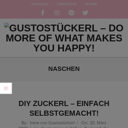
Skip
Impressum
Datenschutz
Kontakt
to
content
GUSTOSTÜCKERL
Primary
-
Navigation
NASCHEN
DO
Menu
MORE
OF
DIY ZUCKERL – EINFACH
WHAT
SELBSTGEMACHT!
MAKES
2020-
By:
Irene von Gustostückerl
On:
22. März
YOU