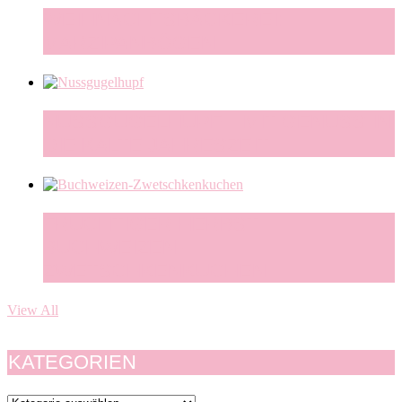
WEIHNACHTSBÄCKEREI:
MARZIPANBÖGEN
NUSSGUGELHUPF – MIT GENUSS IN
DIE KALTE JAHRESZEIT
FRUCHTIGER HERBST –
BUCHWEIZEN-
ZWETSCHKENKUCHEN
View All
KATEGORIEN
Kategorien