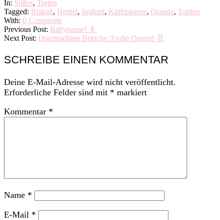
02
In:
Süßes
,
Torten
Tagged:
Biskuit
,
Herbst
,
Joghurt
,
Kürbiskerne
,
Orange
,
Topfen
With:
0 Comments
Previous Post:
Babypause! 🍼
Next Post:
Ostertradition Brioche: Frohe Ostern! 🐰
SCHREIBE EINEN KOMMENTAR
Deine E-Mail-Adresse wird nicht veröffentlicht.
Erforderliche Felder sind mit
*
markiert
Kommentar
*
Name
*
E-Mail
*