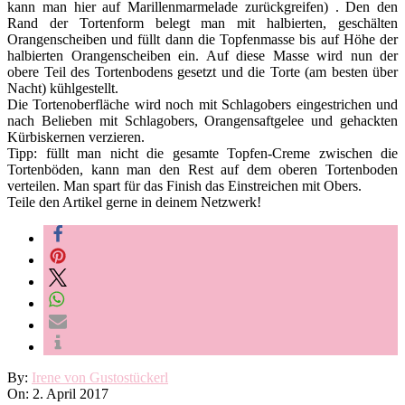
kann man hier auf Marillenmarmelade zurückgreifen) . Den den
Rand der Tortenform belegt man mit halbierten, geschälten
Orangenscheiben und füllt dann die Topfenmasse bis auf Höhe der
halbierten Orangenscheiben ein. Auf diese Masse wird nun der
obere Teil des Tortenbodens gesetzt und die Torte (am besten über
Nacht) kühlgestellt.
Die Tortenoberfläche wird noch mit Schlagobers eingestrichen und
nach Belieben mit Schlagobers, Orangensaftgelee und gehackten
Kürbiskernen verzieren.
Tipp: füllt man nicht die gesamte Topfen-Creme zwischen die
Tortenböden, kann man den Rest auf dem oberen Tortenboden
verteilen. Man spart für das Finish das Einstreichen mit Obers.
Teile den Artikel gerne in deinem Netzwerk!
2017-
By:
Irene von Gustostückerl
04-
On:
2. April 2017