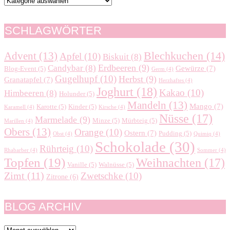
SCHLAGWÖRTER
Blechkuchen
(14)
Advent
(13)
Apfel
(10)
Biskuit
(8)
Erdbeeren
(9)
Candybar
(8)
Gewürze
(7)
Blog-Event
(5)
Germ
(4)
Gugelhupf
(10)
Herbst
(9)
Granatapfel
(7)
Herzhaftes
(4)
Joghurt
(18)
Kakao
(10)
Himbeeren
(8)
Holunder
(5)
Mandeln
(13)
Mango
(7)
Karotte
(5)
Kinder
(5)
Karamell
(4)
Kirsche
(4)
Nüsse
(17)
Marmelade
(9)
Minze
(5)
Mürbteig
(5)
Marillen
(4)
Obers
(13)
Orange
(10)
Ostern
(7)
Pudding
(5)
Obst
(4)
Quimiq
(4)
Schokolade
(30)
Rührteig
(10)
Rhabarber
(4)
Sommer
(4)
Topfen
(19)
Weihnachten
(17)
Vanille
(5)
Walnüsse
(5)
Zimt
(11)
Zwetschke
(10)
Zitrone
(6)
BLOG ARCHIV
Blog