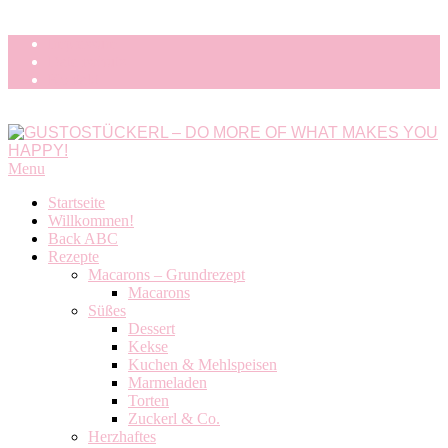
Skip
Impressum
to
Datenschutz
content
Kontakt
GUSTOSTÜCKERL
Primary
Menu
-
Navigation
Startseite
DO
Menu
Willkommen!
MORE
Back ABC
OF
Rezepte
WHAT
Macarons – Grundrezept
MAKES
Macarons
YOU
Süßes
HAPPY!
Dessert
Kekse
Kuchen & Mehlspeisen
Marmeladen
Torten
Zuckerl & Co.
Herzhaftes