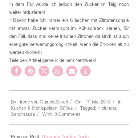
In dem Fall würde ich jedoch den Zucker im Teig noch
weiter reduzieren!
* Davon habe ich immer ein Gläschen mit Zitronenschale
mit etwas Zucker vermischt im Kühlschrank stehen, für
den Fall, dass mal keine frischen Zitronen da sind! Ist auch
eine gute Verwertungsmöglichkeit, wenn die Zitronen alt zu
werden drohen!)
Teile den Artikel gerne in deinem Netzwerk!
2018-
By:
Irene von Gustostückerl
On:
17. Mai 2018
In:
05-
Kuchen & Mehlspeisen
,
Süßes
Tagged:
Holunder
,
17
Sandmasse
With:
0 Comments
Previous Post:
Orangen-Topfen Torte: