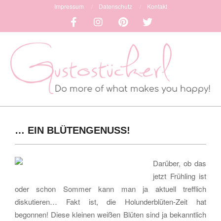
Skip
Impressum
Datenschutz
Kontakt
to
content
GUSTOSTÜCKERL
Primary
-
Navigation
… EIN BLÜTENGENUSS!
DO
Menu
MORE
Darüber, ob das
OF
jetzt Frühling ist
WHAT
oder schon Sommer kann man ja aktuell trefflich
diskutieren… Fakt ist, die Holunderblüten-Zeit hat
MAKES
begonnen! Diese kleinen weißen Blüten sind ja bekanntlich