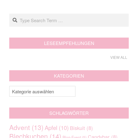
Search
LESEEMPFEHLUNGEN
VIEW ALL
KATEGORIEN
Kategorien
SCHLAGWÖRTER
Advent
(13)
Apfel
(10)
Biskuit
(8)
Blechkuchen
(14)
Candybar
(8)
Blog-Event
(5)