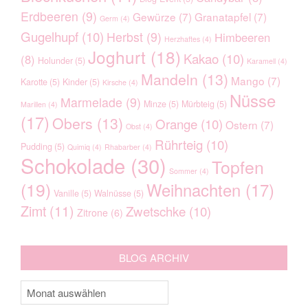
CABELLO DE ANGEL: ENGEL
Erdbeeren
(9)
Gewürze
(7)
Granatapfel
(7)
Germ
(4)
SINGEN WEIHNACHTSLIEDER…
Gugelhupf
(10)
Herbst
(9)
Himbeeren
Herzhaftes
(4)
Joghurt
(18)
Kakao
(10)
(8)
Holunder
(5)
Karamell
(4)
Mandeln
(13)
Mango
(7)
Karotte
(5)
Kinder
(5)
Kirsche
(4)
Nüsse
Marmelade
(9)
Minze
(5)
Mürbteig
(5)
Marillen
(4)
(17)
Obers
(13)
Orange
(10)
Ostern
(7)
Obst
(4)
Rührteig
(10)
Pudding
(5)
Quimiq
(4)
Rhabarber
(4)
Schokolade
(30)
Topfen
Sommer
(4)
(19)
Weihnachten
(17)
Vanille
(5)
Walnüsse
(5)
Zimt
(11)
Zwetschke
(10)
Zitrone
(6)
WEIHNACHTSBÄCKEREI:
BLOG ARCHIV
MARZIPANBÖGEN
Blog
Archiv